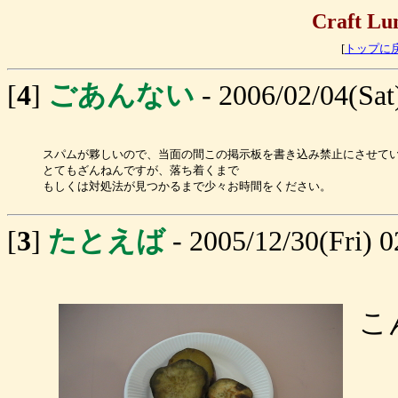
Craft
[
トップに
[
4
]
ごあんない
- 2006/02/04(Sa
スパムが夥しいので、当面の間この掲示板を書き込み禁止にさせて
とてもざんねんですが、落ち着くまで
もしくは対処法が見つかるまで少々お時間をください。
[
3
]
たとえば
- 2005/12/30(Fri)
こ